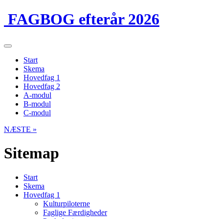
FAGBOG efterår 2026
Start
Skema
Hovedfag 1
Hovedfag 2
A-modul
B-modul
C-modul
NÆSTE »
Sitemap
Start
Skema
Hovedfag 1
Kulturpiloterne
Faglige Færdigheder