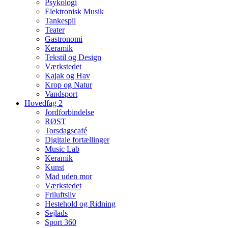
Psykologi
Elektronisk Musik
Tankespil
Teater
Gastronomi
Keramik
Tekstil og Design
Værkstedet
Kajak og Hav
Krop og Natur
Vandsport
Hovedfag 2
Jordforbindelse
RØST
Torsdagscafé
Digitale fortællinger
Music Lab
Keramik
Kunst
Mad uden mor
Værkstedet
Friluftsliv
Hestehold og Ridning
Sejlads
Sport 360