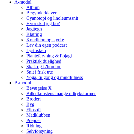
A-modul
Album
Begynderklaver
Cyanotopi og linoleumssnit
Hvor skal jeg bo?
Jagttegn
Klatring
Kondition og styrke
Lav din egen podcast
Lystfiskeri
Plantefarvning & Pojagi
Praktisk duelighed
Skak og L'hombre
Snit i frisk træ
Yoga, qi gong og mindfulness
B-modul
Bevægelse X
Billedkunstens mange udtryksformer
Broderi
Byg
Filosofi
Madklubben
Prepper
Ridning
Selvforsyning