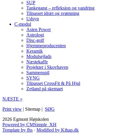
SUP
Tankegang – refleksion og vandring
Tilpasset idræt og svømning
Udsyn
C-modul
Asien Power
Astrologi
Disc-golf
Hjemmeproducenten
Keramik
Modulsejlads
Næstekaffe
Projekter i Skovhaven
Sammenspil
SYNG
Tilpasset CrossFit & På Hjul
Zetland på skemaet
NÆSTE »
Print view
| Sitemap |
SØG
2026 Egmont Højskolen
Powered by CMSimple_XH
Template by fhs
·
Modified by Kihap.dk