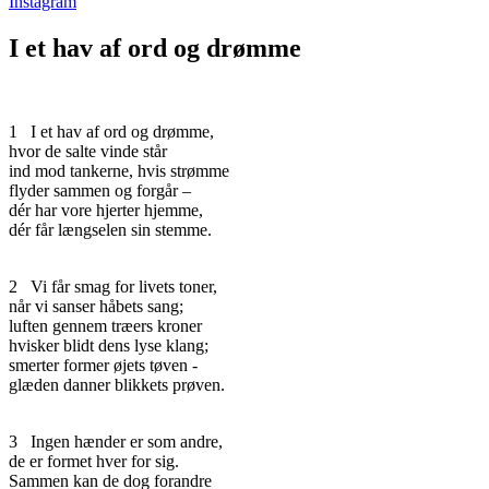
Instagram
I et hav af ord og drømme
1
I et hav af ord og drømme,
hvor de salte vinde står
ind mod tankerne, hvis strømme
flyder sammen og forgår –
dér har vore hjerter hjemme,
dér får længselen sin stemme.
2
Vi får smag for livets toner,
når vi sanser håbets sang;
luften gennem træers kroner
hvisker blidt dens lyse klang;
smerter former øjets tøven -
glæden danner blikkets prøven.
3
Ingen hænder er som andre,
de er formet hver for sig.
Sammen kan de dog forandre