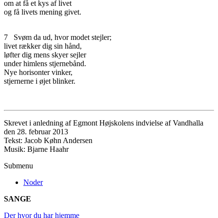
om at få et kys af livet
og få livets mening givet.
7
Svøm da ud, hvor modet stejler;
livet rækker dig sin hånd,
løfter dig mens skyer sejler
under himlens stjernebånd.
Nye horisonter vinker,
stjernerne i øjet blinker.
Skrevet i anledning af Egmont Højskolens indvielse af Vandhalla
den 28. februar 2013
Tekst: Jacob Køhn Andersen
Musik: Bjarne Haahr
Submenu
Noder
SANGE
Der hvor du har hjemme