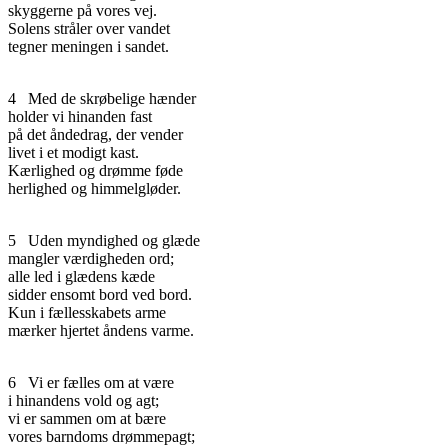
skyggerne på vores vej.
Solens stråler over vandet
tegner meningen i sandet.
4
Med de skrøbelige hænder
holder vi hinanden fast
på det åndedrag, der vender
livet i et modigt kast.
Kærlighed og drømme føde
herlighed og himmelgløder.
5
Uden myndighed og glæde
mangler værdigheden ord;
alle led i glædens kæde
sidder ensomt bord ved bord.
Kun i fællesskabets arme
mærker hjertet åndens varme.
6
Vi er fælles om at være
i hinandens vold og agt;
vi er sammen om at bære
vores barndoms drømmepagt;