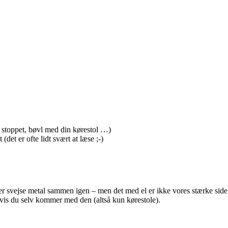
b stoppet, bøvl med din kørestol …)
et er ofte lidt svært at læse ;-)
r svejse metal sammen igen – men det med el er ikke vores stærke side
vis du selv kommer med den (altså kun kørestole).