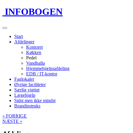
INFOBOGEN
Start
Afdelinger
Kontoret
Køkken
Pedel
Vandhalla
Hjemmehjælpsafdeling
EDB / IT-kontor
Faglokaler
Øvrige faciliteter
Særlig vigtigt
Lægehjælp
Sidst men ikke mindst
Brandinstruks
« FORRIGE
NÆSTE »