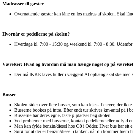
Madrasser til gæster
Overnattende gæster kan låne en løs madras af skolen. Skal låne
Hvornår er pedellerne på skolen?
Hverdage kl. 7:00 - 15:30 og weekend kl. 7:00 - 8:30. Udenfor d
Værelser: Hvad og hvordan må man hænge noget op på værelse
Der må IKKE laves huller i væggen! Al ophæng skal ske med sno
Busser
Skolen råder over flere busser, som kan lejes af elever, der ikke er
Busserne bookes på intra. Efter endt tur skrives km-antal på i b
Busserne har deres egne, faste p-pladser bag skolen.
Ved problemer med busserne, kontakt pedellerne eller udfyld e
Man kan fylde benzin/diesel hos Q8 i Odder. Hver bus har sit e
Sørg for at der er benzin/diesel i tanken, når du kommer hjem fra