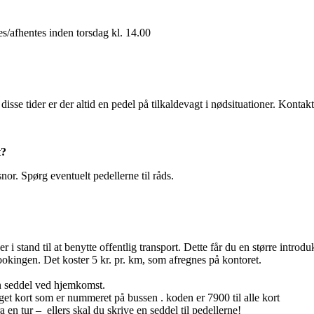
s/afhentes inden torsdag kl. 14.00
isse tider er der altid en pedel på tilkaldevagt i nødsituationer. Kont
t?
r. Spørg eventuelt pedellerne til råds.
 i stand til at benytte offentlig transport. Dette får du en større introduk
ookingen. Det koster 5 kr. pr. km, som afregnes på kontoret.
n seddel ved hjemkomst.
get kort som er nummeret på bussen . koden er 7900 til alle kort
 en tur – ellers skal du skrive en seddel til pedellerne!