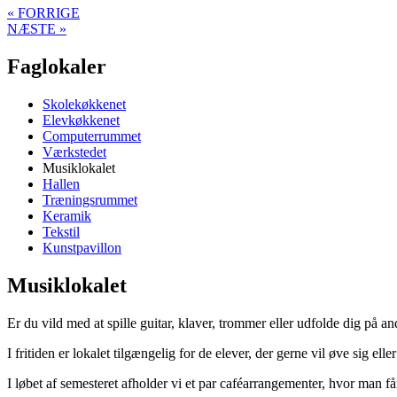
« FORRIGE
NÆSTE »
Faglokaler
Skolekøkkenet
Elevkøkkenet
Computerrummet
Værkstedet
Musiklokalet
Hallen
Træningsrummet
Keramik
Tekstil
Kunstpavillon
Musiklokalet
Er du vild med at spille guitar, klaver, trommer eller udfolde dig på a
I fritiden er lokalet tilgængelig for de elever, der gerne vil øve sig e
I løbet af semesteret afholder vi et par caféarrangementer, hvor man f