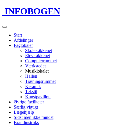
INFOBOGEN
Start
Afdelinger
Faglokaler
Skolekøkkenet
Elevkøkkenet
Computerrummet
Værkstedet
Musiklokalet
Hallen
Træningsrummet
Keramik
Tekstil
Kunstpavillon
Øvrige faciliteter
Særlig vigtigt
Lægehjælp
Sidst men ikke mindst
Brandinstruks