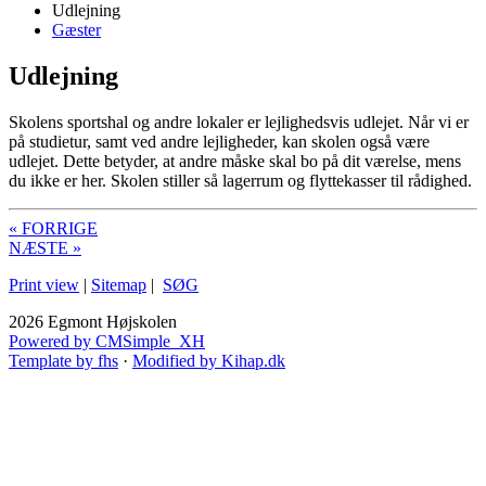
Udlejning
Gæster
Udlejning
Skolens sportshal og andre lokaler er lejlighedsvis udlejet. Når vi er
på studietur, samt ved andre lejligheder, kan skolen også være
udlejet. Dette betyder, at andre måske skal bo på dit værelse, mens
du ikke er her. Skolen stiller så lagerrum og flyttekasser til rådighed.
« FORRIGE
NÆSTE »
Print view
|
Sitemap
|
SØG
2026 Egmont Højskolen
Powered by CMSimple_XH
Template by fhs
·
Modified by Kihap.dk